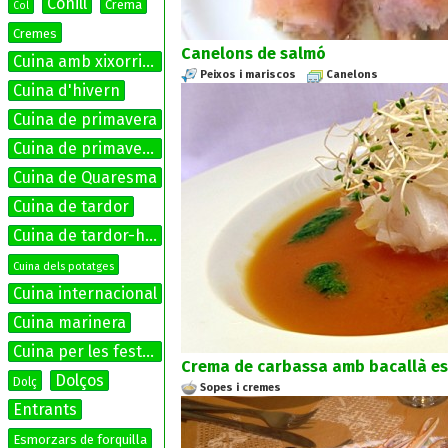
Conill
Crema
Col
Cremes
Canelons de salmó
Cuina amb xixorrites
Peixos i mariscos
Canelons
Cuina d'hivern
Cuina de primavera
Cuina de primavera-estiu
Cuina de Quaresma
Cuina de tardor
Cuina de tardor-hivern
Cuina dels potatges
Cuina internacional
Cuina marinera
Cuina per les festes
Crema de carbassa amb bacallà es
Dolços
Dolç
Sopes i cremes
Entrants
Esmorzars de forquilla