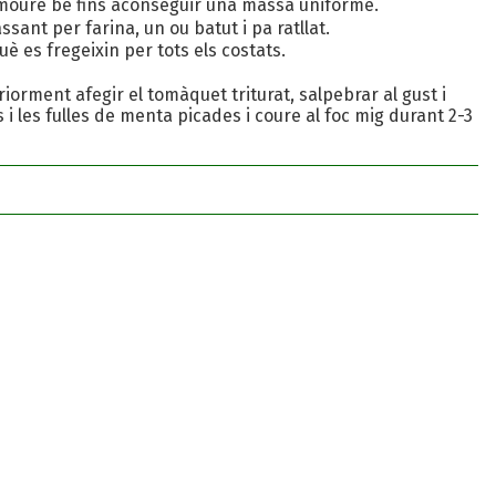
ust, moure bé fins aconseguir una massa uniforme.
ant per farina, un ou batut i pa ratllat.
è es fregeixin per tots els costats.
riorment afegir el tomàquet triturat, salpebrar al gust i
i les fulles de menta picades i coure al foc mig durant 2-3