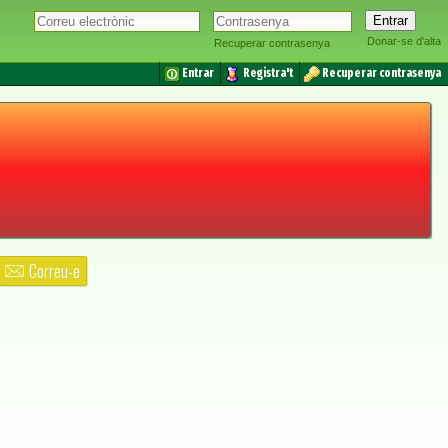
Donar-se d'alta
Recuperar contrasenya
Entrar
Registra't
Recuperar contrasenya
Correu-e