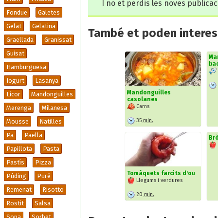
I no et perdis les noves publica
Fondue
Galetes
Gelat
Gelatina
També et poden interesa
Graellada
Granissat
Guisat
Ma
bac
Hamburguesa
Iogurt
Lasanya
Mandonguilles
Licor
Mandonguilles
casolanes
Carns
Merenga
Milanesa
35
min.
Mousse
Natilles
Pa
Paella
Brò
Papillota
Pasta
Pastís
Pizza
Tomàquets farcits d'ou
Púding
Puré
Llegums i verdures
Remenat
Risotto
20
min.
Rostit
Salsa
Sopa
Sorbet