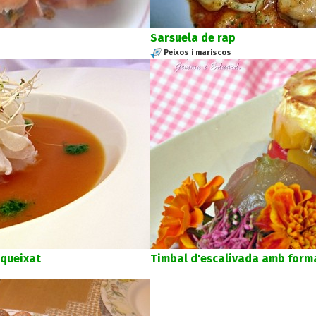
Sarsuela de rap
Peixos i mariscos
queixat
Timbal d'escalivada amb form