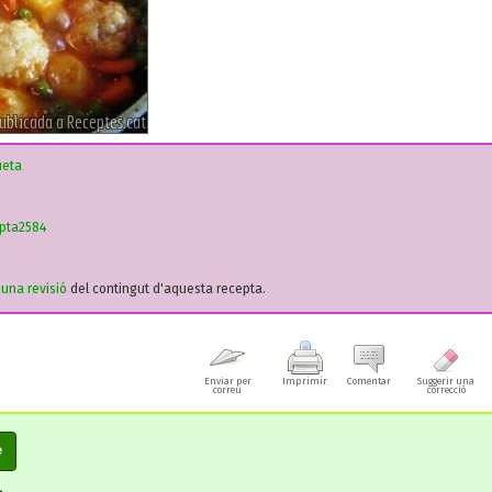
ueta
pta2584
r una revisió
del contingut d'aquesta recepta.
Enviar per
Imprimir
Comentar
Suggerir una
correu
correcció
e