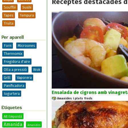
Receptes destacades d
Soufflé
Sushi
Tapes
Tempura
Truita
Per aparell
Forn
Microones
Thermomix
Fregidora d'aire
Olla a pressió
Wok
Grill
Vaporera
Panificadora
Ensalada de cigrons amb vinagreta
Iogurtera
Amanides i plats freds
Etiquetes
Alt Empordà
Amanida
Amanides