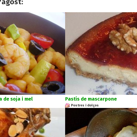
'agost:
 de soja i mel
Pastís de mascarpone
Postres i dolços