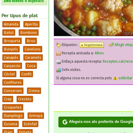
amb bledes o espinacs
Per tipus de plat
Amanida
Aperitiu
Batut
Bombons
Broqueta
Brou
Etiquetes:
Afegir etiq
Vegeteriana
Bunyols
Canelons
Recepta arxivada a:
Altres
Canapès
Caramels
Enllaça aquesta recepta:
Receptes.cat/rece
Carpaccio
Coca
2494 visites.
Còctel
Confit
Si alguna cosa no es correcta pots
sol·licita
Confitures
Conserves
Crema
Crep
Crestes
Croquetes
Dumplings
Entrepà
Afegeix-nos als preferits de Googl
Escuma
Estofat
Flam
Fritada