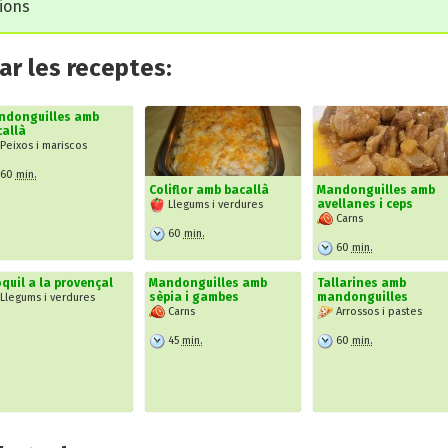
cions
r les receptes:
ndonguilles amb
allà
Peixos i mariscos
60
min.
Coliflor amb bacallà
Mandonguilles amb
avellanes i ceps
Llegums i verdures
Carns
60
min.
60
min.
quil a la provençal
Mandonguilles amb
Tallarines amb
sèpia i gambes
mandonguilles
Llegums i verdures
Carns
Arrossos i pastes
45
min.
60
min.