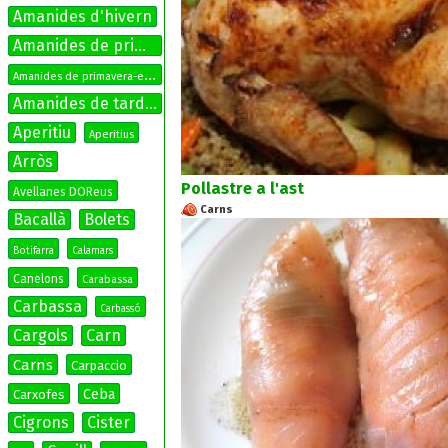
Amanides d'hivern
Amanides de primavera
A
manides de primavera-estiu
Amanides de tardor
Aperitiu
Aperitius
Arròs
Pollastre a l'ast
Avellanes DOReus
Carns
Bacallà
Bolets
Botifarra
Calamars
Canelons
Carabassa
Carbassa
Carbassó
Cargols
Carn
Carns
Carpaccio
Ceba
Carxofes
Cigrons
Cister