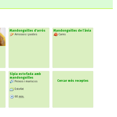
Mandonguilles d'arròs
Mandonguilles de l’àvia
Arrossos i pastes
Carns
Sípia estofada amb
mandonguilles
Cercar més receptes
Peixos i mariscos
Estofat
60
min.