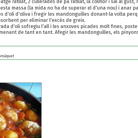
atge ratllat, 2 cullerades de pa ratllat, la coliflor i sal al g
ta massa (la mida no ha de superar el d'una nou) i anar pass
d'oli d'oliva i fregir les mandonguilles donant-la volta perqu
orbent per eliminar l'excés de greix.
da d'oli sofregiu l'all i les anxoves picades molt fines, poste
enant de tant en tant. Afegir les mandonguilles, els pinyons 
tomàquet