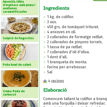
Amanida tèbia
d'espinacs amb poma i
Ingredients
avellanes
caramel·litzades
1 kg. de coliflor.
3 ous.
450 grs. de tomàquet triturat.
4 anxoves en oli.
3 cullerades de formatge ratllat.
Salpicó de llagostins
2 cullerades de pinyons torrats.
1 tassa de pa ratllat.
7 cullerades d'oli d'oliva.
1 dent d'all.
1 branqueta de menta.
Poke bowl de salmó
Farina per arrebossar.
Sal
4
racions
Elaboració
Crema freda de
carbassó
Comencem tallant la coliflor a branq
amb una forquilla i deixar refredar.