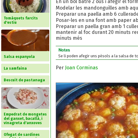
En un bol batre 2 ous i afegir el form
Modelar les mandonguilles amb aques
Preparar una paella amb 6 cullerades 
Tomàquets farcits
Posar-les en una font amb paper abs
d'estiu
Preparar un paella gran amb 1 cullera
mantenir al foc durant 20 minuts rem
minuts més
Notes
Se li poden afegir uns pèsols a la salsa de 
Salsa espanyola
Per
Joan Corminas
La samfaina
Bescuit de pastanaga
Empedrat de mongetes
del ganxet, bacallà, i
vinagreta d'anxoves
Ofegat de sardines