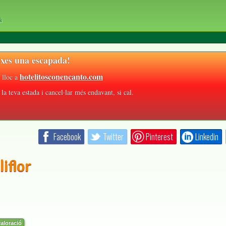
à
xes una escapada!
hotelitosconencanto.com
 lloc a
la teva estada i cancel·lar més endavant, si cal.
Facebook
Twitter
Pinterest
Linkedin
iflor
aloració