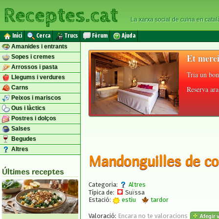
Receptes.cat
La xarxa social de cuina en catal
Inici
Cerca
Trucs
Fòrum
Ajuda
Amanides i entrants
Et merei
Sopes i cremes
Arrossos i pasta
Tria un bon
Llegums i verdures
Carns
Reserva ara 
Peixos i mariscos
Ous i làctics
Postres i dolços
Salses
Begudes
Altres
Mandonguilles de col
Últimes receptes
Categoria:
Altres
Típica de:
Suïssa
Estació:
estiu
tardor
Valoració:
Encara no te valoracions
Afegir v