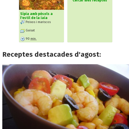
Cercar més receptes
Sípia amb pèsols a
l'estil de la iaia
Peixos i mariscos
Guisat
90
min.
Receptes destacades d'agost: