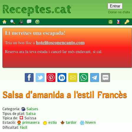
Receptes.cat
Donar-se d'alta
Et mereixes una escapada!
hotelitosconencanto.com
Tria un bon lloc a
Reserva ara la teva estada i cancel·lar més endavant, si cal.
Salsa d’amanida a l'estil Francès
Categoria:
Salses
Tipus de plat:
Salsa
Típica de:
Suïssa
Estació:
primavera
estiu
tardor
hivern
Dificultat:
Fàcil