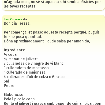
m'agrada molt, no sé si aquesta s'hi sembla. Gràcies per
les teves receptes!
Joan Corminas
diu:
Bon dia Teresa:
Per comença, et passo aquesta recepta perquè, puguis
fer-ne poca quantitat.
Dóna aproximadament 1 dl de salsa per amanida,
Ingredients:
½ ceba
½ manat de julivert
2 cullerades de vinagre de vi blanc
1 culleradeta de mostassa
1 cullerada de maionesa
4 cullerades d'oli de colza o Gira-sol
Sal
Pebre
Elaboraciò:
Pela i pica la ceba.
Renta el julivert i asseca amb paper de cuina i pica'l ben