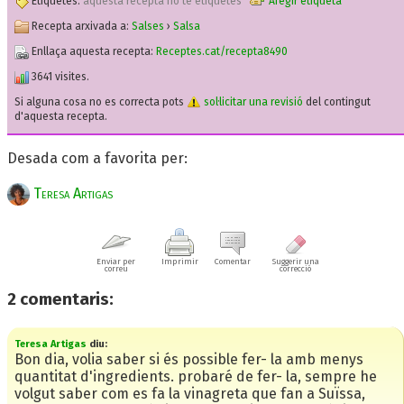
Etiquetes:
aquesta recepta no te etiquetes
Afegir etiqueta
Recepta arxivada a:
Salses
›
Salsa
Enllaça aquesta recepta:
Receptes.cat/recepta8490
3641 visites.
Si alguna cosa no es correcta pots
sol·licitar una revisió
del contingut
d'aquesta recepta.
Desada com a favorita per:
Teresa Artigas
Enviar per
Imprimir
Comentar
Suggerir una
correu
correcció
2
comentaris:
Teresa Artigas
diu:
Bon dia, volia saber si és possible fer- la amb menys
quantitat d'ingredients. probaré de fer- la, sempre he
volgut saber com es fa la vinagreta que fan a Suïssa,