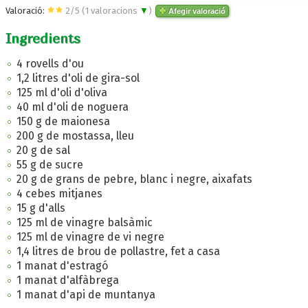
Valoració:
2
/
5
(
1
valoracions
▼
)
Afegir valoració
Ingredients
4 rovells d'ou
1,2 litres d'oli de gira-sol
125 ml d'oli d'oliva
40 ml d'oli de noguera
150 g de maionesa
200 g de mostassa, lleu
20 g de sal
55 g de sucre
20 g de grans de pebre, blanc i negre, aixafats
4 cebes mitjanes
15 g d'alls
125 ml de vinagre balsàmic
125 ml de vinagre de vi negre
1,4 litres de brou de pollastre, fet a casa
1 manat d'estragó
1 manat d'alfàbrega
1 manat d'api de muntanya