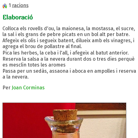
1
racions
Elaboració
Col·loca els rovells d'ou, la maionesa, la mostassa, el sucre,
la sal i els grans de pebre picats en un bol alt per batre.
Afegeix els olis i segueix batent, dilueix amb els vinagres, i
agrega el brou de pollastre al final.
Pica les herbes, la ceba i l'all, i afegeix al batut anterior.
Reserva la salsa a la nevera durant dos o tres dies perquè
es mesclin totes les aromes
Passa per un sedàs, assaona i aboca en ampolles i reserva
a la nevera.
Per
Joan Corminas