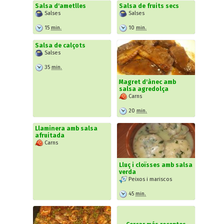
Salsa d'ametlles
Salsa de fruits secs
Salses
Salses
15
min.
10
min.
Salsa de calçots
Salses
35
min.
Magret d'ànec amb
salsa agredolça
Carns
20
min.
Llaminera amb salsa
afruitada
Carns
Lluç i cloïsses amb salsa
verda
Peixos i mariscos
45
min.