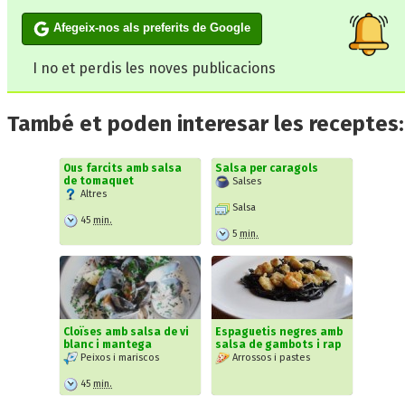
Afegeix-nos als preferits de Google
I no et perdis les noves publicacions
També et poden interesar les receptes:
Ous farcits amb salsa
Salsa per caragols
de tomaquet
Salses
Altres
Salsa
45
min.
5
min.
Cloïses amb salsa de vi
Espaguetis negres amb
blanc i mantega
salsa de gambots i rap
Peixos i mariscos
Arrossos i pastes
45
min.